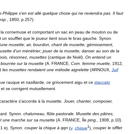
s
-
Philippe
s
'
en
est
allé
quelque
chose
qui
ne
reviendra
pas
.
Il
faut
esp
.
,
1850
,
p
.
257
).
la
cornemuse
et
comportant
un
sac
en
peau
de
mouton
ou
de
t
un
soufflet
que
le
joueur
tient
sous
le
bras
gauche
.
Synon
.
'
une
musette
;
air
,
bourdon
,
chant
de
musette
;
gémissement
,
usette
d
'
un
ménétrier
;
jouer
de
la
musette
;
danser
au
son
de
la
bois
,
résonnez
,
musettes
(
cantique
de
Noël
).
On
entend
un
bourrée
sur
la
musette
(
A
.
FRANCE
,
Com
.
femme
muette
,
1912
,
.)
les
musettes
rendaient
une
mélodie
aigrelette
(
ARNOUX
,
Juif
que
rauque
et
nasillarde
,
ce
grincement
aigu
et
ce
staccato
et
se
corrigent
mutuellement
.
caractère
s
'
accorde
à
la
musette
.
Jouer
,
chanter
,
composer
,
iard
.
Synon
.
chalumeau
,
flûte
pastorale
.
Musette
des
pâtres
;
t
une
marche
sur
sa
musette
(
A
.
FRANCE
,
Île
ping
.
,
1908
,
p
.
10
).
1
1
e
).
Synon
.
couper
la
chique
à
qqn
(
v
.
chique
),
couper
le
sifflet