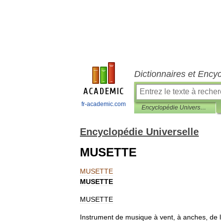
Dictionnaires et Ency
fr-academic.com
Encyclopédie Universelle
Encyclopédie Universelle
MUSETTE
MUSETTE
MUSETTE
MUSETTE
Instrument
de
musique
à
vent
,
à
anches
,
de