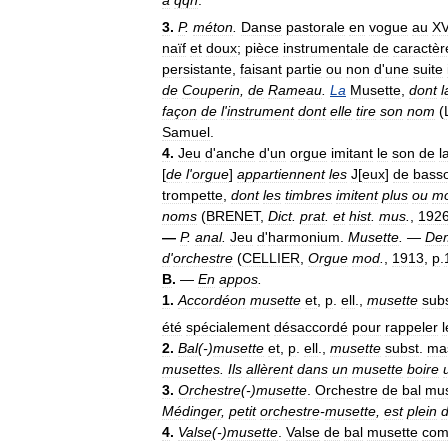
à
qqn
.
3
.
P
.
méton
.
Danse
pastorale
en
vogue
au
XV
naïf
et
doux
;
pièce
instrumentale
de
caractèr
persistante
,
faisant
partie
ou
non
d
'
une
suite
de
Couperin
,
de
Rameau
.
La
Musette
,
dont
l
façon
de
l
'
instrument
dont
elle
tire
son
nom
(
Samuel
.
4
.
Jeu
d
'
anche
d
'
un
orgue
imitant
le
son
de
l
[
de
l
'
orgue
]
appartiennent
les
J
[
eux
]
de
bass
trompette
,
dont
les
timbres
imitent
plus
ou
mo
noms
(
BRENET
,
Dict
.
prat
.
et
hist
.
mus
.
,
192
—
P
.
anal
.
Jeu
d
'
harmonium
.
Musette
. —
De
d
'
orchestre
(
CELLIER
,
Orgue
mod
.
,
1913
,
p
.
B
.
—
En
appos
.
1
.
Accordéon
musette
et
,
p
.
ell
.,
musette
sub
été
spécialement
désaccordé
pour
rappeler
l
2
.
Bal
(-)
musette
et
,
p
.
ell
.,
musette
subst
.
ma
musettes
.
Ils
allèrent
dans
un
musette
boire
3
.
Orchestre
(-)
musette
.
Orchestre
de
bal
mus
Médinger
,
petit
orchestre
-
musette
,
est
plein
4
.
Valse
(-)
musette
.
Valse
de
bal
musette
com