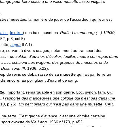
change
pour
faire
place
à
une
valse
-
musette
assez
vulgaire
e
.
stres
musettes
;
la
manière
de
jouer
de
l
'
accordéon
qui
leur
est
valse
,
fox
-
trot
)
des
bals
musettes
.
Radio
-
Luxembourg
(...)
12h30
,
952
,
p
.
8
,
col
.
5
).
ette
,
supra
II
A
1
).
ère
,
servant
à
divers
usages
,
notamment
au
transport
des
assin
,
de
soldat
,
d
'
ouvrier
,
d
'
écolier
;
fouiller
,
mettre
son
repas
dans
]
s
'
accrochaient
aux
wagons
,
des
grappes
de
musettes
et
de
,
Dest
.
sent
.
III
,
1936
,
p
.
22
)
:
oup
de
reins
se
débarrasse
de
sa
musette
qui
fait
par
terre
un
idis
encore
,
au
poil
gluant
d
'
eau
et
de
sang
.
tte
.
Important
,
remarquable
en
son
genre
.
Loc
.
synon
.
fam
.
Qui
..)
rapporte
des
manoeuvres
une
colique
qui
n
'
est
pas
dans
une
910
,
p
.
75
).
Un
petit
pinard
qui
n
'
est
pas
dans
une
musette
(
CAR
.
a
musette
.
C
'
est
gagné
d
'
avance
,
c
'
est
une
victoire
certaine
.
sport
cycliste
ds
Vie
Lang
.
1966
n
°
173
,
p
.
452
.