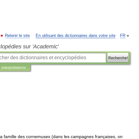
Retenir le site
En utilisant des dictionnaires dans votre site
FR
clopédies sur 'Academic'
Recherche!
interprétations
la
famille
des
cornemuses
(
dans
les
campagnes
françaises
,
on