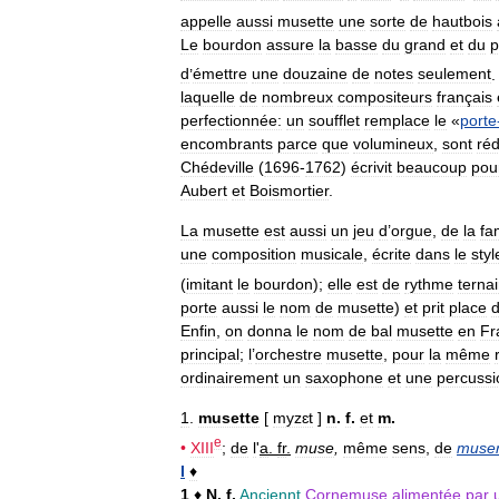
appelle
aussi
musette
une
sorte
de
hautbois
Le
bourdon
assure
la
basse
du
grand
et
du
p
d
’
émettre
une
douzaine
de
notes
seulement
laquelle
de
nombreux
compositeurs
français
perfectionnée:
un
soufflet
remplace
le
«
porte
encombrants
parce
que
volumineux
,
sont
réd
Chédeville
(
1696
-
1762
)
écrivit
beaucoup
pou
Aubert
et
Boismortier
.
La
musette
est
aussi
un
jeu
d
’
orgue
,
de
la
fa
une
composition
musicale
,
écrite
dans
le
styl
(
imitant
le
bourdon
);
elle
est
de
rythme
ternai
porte
aussi
le
nom
de
musette
)
et
prit
place
Enfin
,
on
donna
le
nom
de
bal
musette
en
Fr
principal
;
l
’
orchestre
musette
,
pour
la
même
ordinairement
un
saxophone
et
une
percussi
1
.
musette
[
myzɛt
]
n
.
f
.
et
m
.
e
•
XIII
;
de
l
'
a
.
fr
.
muse
,
même
sens
,
de
muse
I
♦
1
♦
N
.
f
.
Anciennt
Cornemuse
alimentée
par