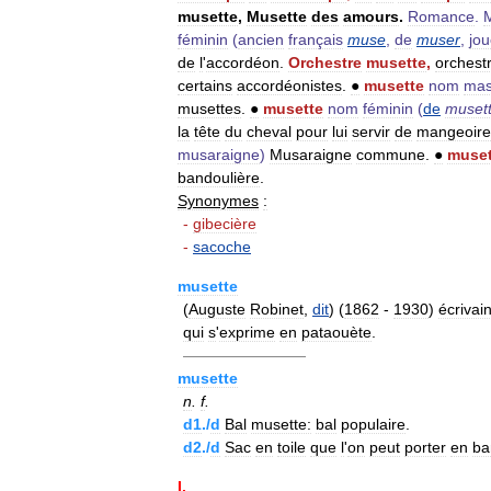
musette
,
Musette
des
amours
.
Romance
.
féminin
(
ancien
français
muse
,
de
muser
,
jou
de
l
'
accordéon
.
Orchestre
musette
,
orchest
certains
accordéonistes
.
●
musette
nom
mas
musettes
.
●
musette
nom
féminin
(
de
muset
la
tête
du
cheval
pour
lui
servir
de
mangeoire
musaraigne
)
Musaraigne
commune
.
●
muset
bandoulière
.
Synonymes
:
-
gibecière
-
sacoche
musette
(
Auguste
Robinet
,
dit
) (
1862
-
1930
)
écrivai
qui
s
'
exprime
en
pataouète
.
————————
musette
n
.
f
.
d1
./
d
Bal
musette:
bal
populaire
.
d2
./
d
Sac
en
toile
que
l
'
on
peut
porter
en
ba
I
.