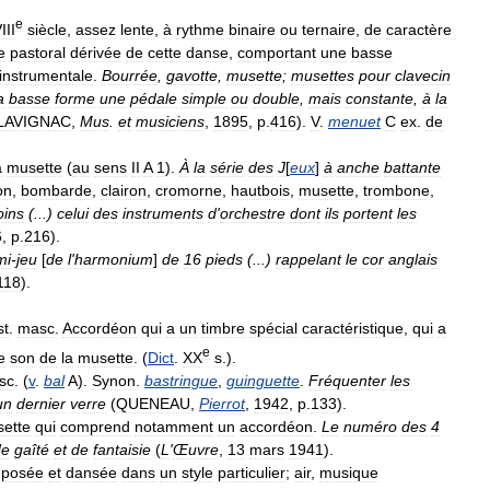
e
III
siècle
,
assez
lente
,
à
rythme
binaire
ou
ternaire
,
de
caractère
e
pastoral
dérivée
de
cette
danse
,
comportant
une
basse
instrumentale
.
Bourrée
,
gavotte
,
musette
;
musettes
pour
clavecin
a
basse
forme
une
pédale
simple
ou
double
,
mais
constante
,
à
la
LAVIGNAC
,
Mus
.
et
musiciens
,
1895
,
p
.
416
).
V
.
menuet
C
ex
.
de
a
musette
(
au
sens
II
A
1
).
À
la
série
des
J
[
eux
]
à
anche
battante
on
,
bombarde
,
clairon
,
cromorne
,
hautbois
,
musette
,
trombone
,
ins
(...)
celui
des
instruments
d
'
orchestre
dont
ils
portent
les
6
,
p
.
216
).
mi
-
jeu
[
de
l
'
harmonium
]
de
16
pieds
(...)
rappelant
le
cor
anglais
118
).
st
.
masc
.
Accordéon
qui
a
un
timbre
spécial
caractéristique
,
qui
a
e
e
son
de
la
musette
. (
Dict
.
XX
s
.).
sc
. (
v
.
bal
A
).
Synon
.
bastringue
,
guinguette
.
Fréquenter
les
un
dernier
verre
(
QUENEAU
,
Pierrot
,
1942
,
p
.
133
).
ette
qui
comprend
notamment
un
accordéon
.
Le
numéro
des
4
de
gaîté
et
de
fantaisie
(
L
'
Œuvre
,
13
mars
1941
).
posée
et
dansée
dans
un
style
particulier
;
air
,
musique