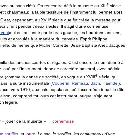
e
avec
ou
sans
clés
).
On
rencontre
déjà
la
musette
au
XIII
siècle
.
etit
chalumeau
;
la
faible
tessiture
de
l
’
instrument
lui
permet
alors
e
.
C
’
est
,
cependant
,
au
XVII
siècle
que
fut
créée
la
musette
pour
écrivirent
pendant
deux
siècles
.
Il
s
’
agit
d
’
une
cornemuse
-
vent
»;
il
est
actionné
par
le
bras
gauche
;
les
bourdons
anciens
,
uits
et
enroulés
à
la
manière
du
cervelas
.
Esprit
Philippe
r
elle
,
de
même
que
Michel
Corrette
,
Jean
-
Baptiste
Anet
,
Jacques
mille
des
anches
courtes
et
régales
.
C
’
est
encore
le
nom
donné
à
e
joué
par
l
’
instrument
,
donc
de
caractère
pastoral
,
avec
pédale
e
re
(
comme
la
danse
de
société
,
en
vogue
au
XVIII
siècle
,
qui
dans
la
suite
instrumentale
(
Couperin
,
Rameau
,
Bach
,
Haendel
).
ance
,
vers
1910
,
aux
bals
populaires
,
où
l
’
accordéon
tenait
le
rôle
raison
,
comprend
toujours
cet
instrument
,
auquel
s
’
ajoutent
on
légère
.
r
«
jouer
de
la
musette
» →
cornemuse
un
soufflet
.
⇒
loure
.
Le
sac
,
le
soufflet
,
les
chalumeaux
d
'
une