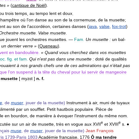
tes
»
(
cantique
de
Noël
)
.
ou
trois
temps
,
au
tempo
lent
et
doux
.
champêtre
où
l
'
on
danse
au
son
de
la
cornemuse
,
de
la
musette
;
ent
au
son
de
l
'
accordéon
,
certaines
danses
(
java
,
valse
,
fox
-
trot
)
Orchestre
musette
.
Valse
musette
.
ue
jouent
les
orchestres
musettes
. —
Fam
.
Un
musette
:
un
bal
-
un
dernier
verre
»
(
Queneau
)
.
vent
en
bandoulière
.
«
Quand
vous
cherchez
dans
vos
musettes
oc
.
fig
.
et
fam
.
Qui
n
'
est
pas
dans
une
musette
:
doté
de
qualités
vouaient
à
nos
grands
chefs
une
de
ces
admirations
qui
n
'
était
pas
que
l
'
on
suspend
à
la
tête
du
cheval
pour
lui
servir
de
mangeoire
.
musette
[
myzɛt
]
n
.
f
.
e
,
de
muser
,
jouer
de
la
musette
)
Instrument
à
air
,
muni
de
tuyaux
alimenté
par
un
soufflet
.
Petit
hautbois
populaire
.
Pièce
de
le
en
bourdon
,
de
manière
à
évoquer
l
'
instrument
du
même
nom
.
e
e
cutée
sur
un
air
de
musette
,
très
en
vogue
aux
XVII
et
XVIII
s
.
●
nçais
muse
,
de
muser
,
jouer
de
la
musette
)
Jean
François
is
1739
-
Paris
1803
Académie
française
,
1776
Ô
ma
tendre