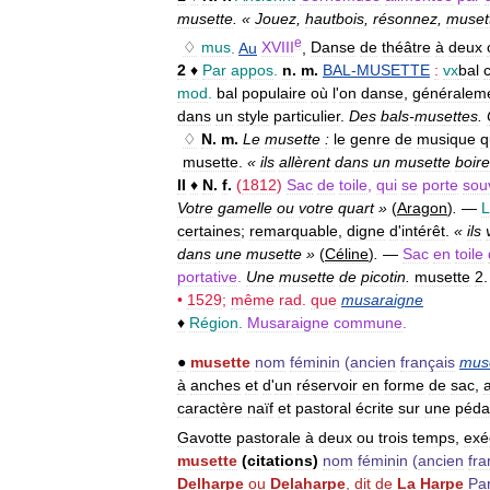
musette
. «
Jouez
,
hautbois
,
résonnez
,
muset
e
♢
mus
.
Au
XVIII
,
Danse
de
théâtre
à
deux
2
♦
Par
appos
.
n
.
m
.
BAL
-
MUSETTE
:
vx
bal
mod
.
bal
populaire
où
l
'
on
danse
,
généralem
dans
un
style
particulier
.
Des
bals
-
musettes
.
♢
N
.
m
.
Le
musette
:
le
genre
de
musique
q
musette
.
«
ils
allèrent
dans
un
musette
boire
II
♦
N
.
f
.
(
1812
)
Sac
de
toile
,
qui
se
porte
sou
Votre
gamelle
ou
votre
quart
»
(
Aragon
)
.
—
L
certaines
;
remarquable
,
digne
d
'
intérêt
.
«
ils
dans
une
musette
»
(
Céline
)
.
—
Sac
en
toile
portative
.
Une
musette
de
picotin
.
musette
2
•
1529
;
même
rad
.
que
musaraigne
♦
Région
.
Musaraigne
commune
.
●
musette
nom
féminin
(
ancien
français
mus
à
anches
et
d
'
un
réservoir
en
forme
de
sac
,
caractère
naïf
et
pastoral
écrite
sur
une
péda
Gavotte
pastorale
à
deux
ou
trois
temps
,
exé
musette
(
citations
)
nom
féminin
(
ancien
fra
Delharpe
ou
Delaharpe
,
dit
de
La
Harpe
Par