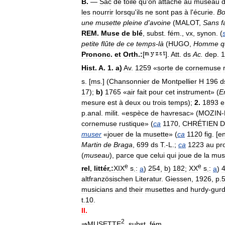
B
.
—
Sac
de
toile
qu
'
on
attache
au
museau
les
nourrir
lorsqu
'
ils
ne
sont
pas
à
l
'
écurie
.
B
une
musette
pleine
d
'
avoine
(
MALOT
,
Sans
f
REM
.
Muse
de
blé
,
subst
.
fém
.,
vx
,
synon
. (
petite
flûte
de
ce
temps
-
là
(
HUGO
,
Homme
q
Prononc
.
et
Orth
.
:
[
].
Att
.
ds
Ac
.
dep
.
1
Hist
.
A
.
1
.
a
)
Av
.
1259
«
sorte
de
cornemuse
s
. [
ms
.] (
Chansonnier
de
Montpellier
H
196
d
17
);
b
)
1765
«
air
fait
pour
cet
instrument
» (
E
mesure
est
à
deux
ou
trois
temps
);
2
.
1893
e
p
.
anal
.
milit
. «
espèce
de
havresac
» (
MOZIN
-
cornemuse
rustique
» (
ca
1170
,
CHRÉTIEN
D
muser
«
jouer
de
la
musette
» (
ca
1120
fig
. [
e
Martin
de
Braga
,
699
ds
T
.-
L
.;
ca
1223
au
pr
(
museau
),
parce
que
celui
qui
joue
de
la
mus
e
e
rel
.
littér
.
:
XIX
s
.
:
a
)
254
,
b
)
182
;
XX
s
.
:
a
)
altfranzösischen
Literatur
.
Giessen
,
1926
,
p
.
musicians
and
their
musettes
and
hurdy
-
gurd
t
.
10
.
II
.
2
⇒
MUSETTE
,
subst
.
fém
.