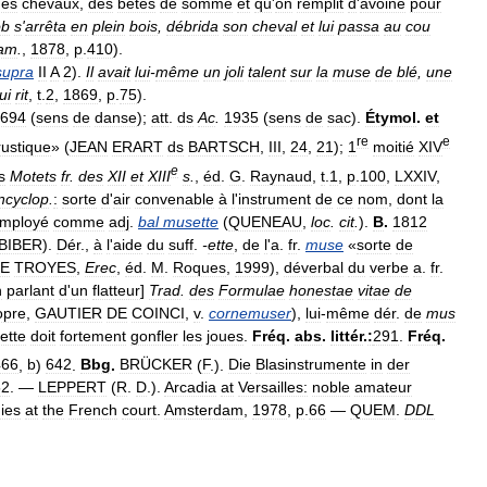
des
chevaux
,
des
bêtes
de
somme
et
qu
'
on
remplit
d
'
avoine
pour
ob
s
'
arrêta
en
plein
bois
,
débrida
son
cheval
et
lui
passa
au
cou
am
.
,
1878
,
p
.
410
).
supra
II
A
2
).
Il
avait
lui
-
même
un
joli
talent
sur
la
muse
de
blé
,
une
ui
rit
,
t
.
2
,
1869
,
p
.
75
).
694
(
sens
de
danse
);
att
.
ds
Ac
.
1935
(
sens
de
sac
).
Étymol
.
et
re
e
rustique
» (
JEAN
ERART
ds
BARTSCH
,
III
,
24
,
21
);
1
moitié
XIV
e
s
Motets
fr
.
des
XII
et
XIII
s
.
,
éd
.
G
.
Raynaud
,
t
.
1
,
p
.
100
,
LXXIV
,
ncyclop
.
:
sorte
d
'
air
convenable
à
l
'
instrument
de
ce
nom
,
dont
la
mployé
comme
adj
.
bal
musette
(
QUENEAU
,
loc
.
cit
.
).
B
.
1812
BIBER
).
Dér
.,
à
l
'
aide
du
suff
.
-
ette
,
de
l
'
a
.
fr
.
muse
«
sorte
de
E
TROYES
,
Erec
,
éd
.
M
.
Roques
,
1999
),
déverbal
du
verbe
a
.
fr
.
n
parlant
d
'
un
flatteur
]
Trad
.
des
Formulae
honestae
vitae
de
opre
,
GAUTIER
DE
COINCI
,
v
.
cornemuser
),
lui
-
même
dér
.
de
mus
ette
doit
fortement
gonfler
les
joues
.
Fréq
.
abs
.
littér
.
:
291
.
Fréq
.
466
,
b
)
642
.
Bbg
.
BRÜCKER
(
F
.).
Die
Blasinstrumente
in
der
52
. —
LEPPERT
(
R
.
D
.).
Arcadia
at
Versailles:
noble
amateur
ies
at
the
French
court
.
Amsterdam
,
1978
,
p
.
66
—
QUEM
.
DDL