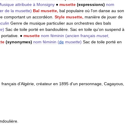
Musique
attribuée
à
Monsigny
●
musette
(
expressions
)
nom
er
de
la
musette
)
Bal
musette
,
bal
populaire
où
l
'
on
danse
au
son
re
comportant
un
accordéon
.
Style
musette
,
manière
de
jouer
de
culin
Genre
de
musique
particulier
aux
orchestres
des
bals
te
)
Sac
de
toile
porté
en
bandoulière
.
Sac
en
toile
qu
'
on
suspend
à
portative
.
●
musette
nom
féminin
(
ancien
français
muset
,
te
(
synonymes
)
nom
féminin
(
de
musette
)
Sac
de
toile
porté
en
n
français
d
'
Algérie
,
créateur
en
1895
d
'
un
personnage
,
Cagayous
,
ndoulière
.