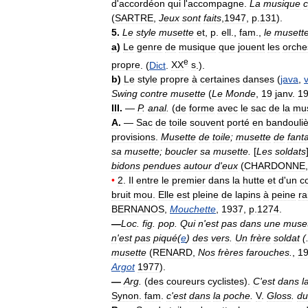
d
'
accordéon
qui
l
'
accompagne
.
La
musique
(
SARTRE
,
Jeux
sont
faits
,
1947
,
p
.
131
).
5
.
Le
style
musette
et
,
p
.
ell
.,
fam
.,
le
musett
a
)
Le
genre
de
musique
que
jouent
les
orche
e
propre
. (
Dict
.
XX
s
.).
b
)
Le
style
propre
à
certaines
danses
(
java
,
Swing
contre
musette
(
Le
Monde
,
19
janv
.
1
III
.
—
P
.
anal
.
(
de
forme
avec
le
sac
de
la
mus
A
.
—
Sac
de
toile
souvent
porté
en
bandouli
provisions
.
Musette
de
toile
;
musette
de
fant
sa
musette
;
boucler
sa
musette
.
[
Les
soldats
bidons
pendues
autour
d
'
eux
(
CHARDONNE
•
2
.
Il
entre
le
premier
dans
la
hutte
et
d
'
un
c
bruit
mou
.
Elle
est
pleine
de
lapins
à
peine
ra
BERNANOS
,
Mouchette
,
1937
,
p
.
1274
.
—
Loc
.
fig
.
pop
.
Qui
n
'
est
pas
dans
une
muse
n
'
est
pas
piqué
(
e
)
des
vers
.
Un
frère
soldat
(.
musette
(
RENARD
,
Nos
frères
farouches
.
,
1
Argot
1977
).
—
Arg
.
(
des
coureurs
cyclistes
).
C
'
est
dans
l
Synon
.
fam
.
c
'
est
dans
la
poche
.
V
.
Gloss
.
du